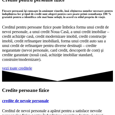
Fiecare persoană îşi cunoaşte în amănunt visurile, însă obţinerea sumelor necesare pentru
îndeplinirea lor şi tipul de credit sunt alegeri pentru care poate primi consultanța 100 %
gratuită pentru a identifica cele mai bune soluţii, în acord cu stilul propriu de viaţă.
Creditul pentru persoane fizice poate îmbrăca forma unui credit de
nevoi personale, a unui credit Noua Casă, a unui credit imobiliar –
credit achiziţie casă, credit modernizare imobil, credit construcţie
imobil, credit refinanţare imobiliară, forma unui credit auto sau a
unui credit de refinanţare pentru diverse destinaţii – credite
negarantate (nevoi personale, card credit, descoperit de cont) şi
credite garantate (nouă casă, achiziţie imobiliar standard,
construire/modernizare).
vezi toate creditele
Credite persoane fizice
credite de nevoie personale
Creditul de nevoi personale a apărut pentru a satisface nevoile