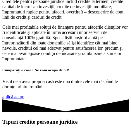
Creditele pentru persoane juridice includ credite la termen, credite
capital de lucru sau investiţii, credite de investiţii imobiliare,
împrumuturi rapide pentru afaceri, overdraft – descoperire de cont,
linii de credit şi carduri de credit.
Cele mai profitabile soluţii de finanţare pentru afacerile clienţilor vor
fi identificate şi aplicate în urma accesării unor servicii de
consultanță 100% gratuită. Specialiştii noştri îi ajută pe
întreprinzătorii din toate domeniile să îşi identifice cât mai bine
nevoile, creditul cel mai adecvat pentru satisfacerea lor, precum şi
cele mai avantajoase condiţii de încasare şi rambursare a sumelor
împrumutate.
Cumpărați o casă? Ne vom ocupa de tot!
Visul de a avea propria casă este una dintre cele mai răspândite
dorinţe printre români.
aplică acum
Tipuri credite persoane juridice