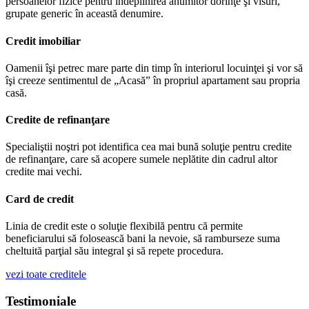
persoanelor fizice pentru îndeplinirea anumitor dorinţe şi visuri,
grupate generic în această denumire.
Credit imobiliar
Oamenii îşi petrec mare parte din timp în interiorul locuinţei şi vor să
îşi creeze sentimentul de „Acasă” în propriul apartament sau propria
casă.
Credite de refinanţare
Specialiştii noştri pot identifica cea mai bună soluţie pentru credite
de refinanţare, care să acopere sumele neplătite din cadrul altor
credite mai vechi.
Card de credit
Linia de credit este o soluţie flexibilă pentru că permite
beneficiarului să folosească bani la nevoie, să ramburseze suma
cheltuită parţial său integral şi să repete procedura.
vezi toate creditele
Testimoniale