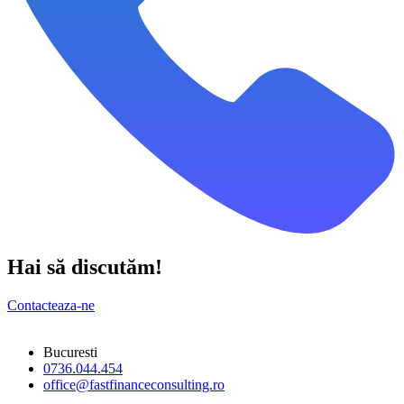
Hai să discutăm!
Contacteaza-ne
Bucuresti
0736.044.454
office@fastfinanceconsulting.ro