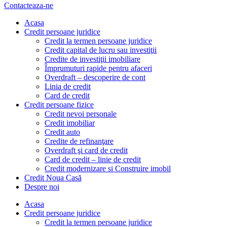
Contacteaza-ne
Acasa
Credit persoane juridice
Credit la termen persoane juridice
Credit capital de lucru sau investiţii
Credite de investiţii imobiliare
Împrumuturi rapide pentru afaceri
Overdraft – descoperire de cont
Linia de credit
Card de credit
Credit persoane fizice
Credit nevoi personale
Credit imobiliar
Credit auto
Credite de refinanţare
Overdraft şi card de credit
Card de credit – linie de credit
Credit modernizare si Construire imobil
Credit Noua Casă
Despre noi
Acasa
Credit persoane juridice
Credit la termen persoane juridice