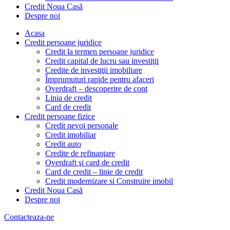
Credit Noua Casă
Despre noi
Acasa
Credit persoane juridice
Credit la termen persoane juridice
Credit capital de lucru sau investiţii
Credite de investiţii imobiliare
Împrumuturi rapide pentru afaceri
Overdraft – descoperire de cont
Linia de credit
Card de credit
Credit persoane fizice
Credit nevoi personale
Credit imobiliar
Credit auto
Credite de refinanţare
Overdraft şi card de credit
Card de credit – linie de credit
Credit modernizare si Construire imobil
Credit Noua Casă
Despre noi
Contacteaza-ne