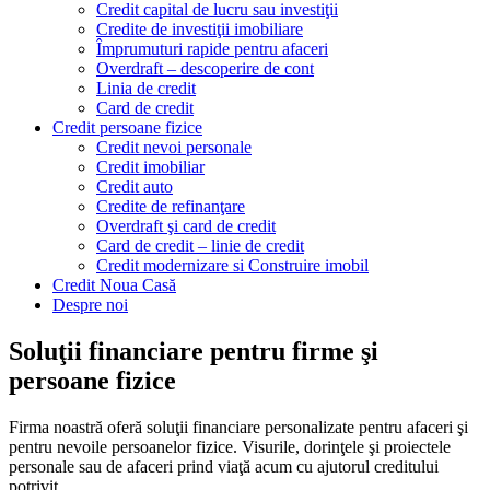
Credit capital de lucru sau investiţii
Credite de investiţii imobiliare
Împrumuturi rapide pentru afaceri
Overdraft – descoperire de cont
Linia de credit
Card de credit
Credit persoane fizice
Credit nevoi personale
Credit imobiliar
Credit auto
Credite de refinanţare
Overdraft şi card de credit
Card de credit – linie de credit
Credit modernizare si Construire imobil
Credit Noua Casă
Despre noi
Soluţii financiare pentru firme şi
persoane fizice
Firma noastră oferă soluţii financiare personalizate pentru afaceri şi
pentru nevoile persoanelor fizice. Visurile, dorinţele şi proiectele
personale sau de afaceri prind viaţă acum cu ajutorul creditului
potrivit.