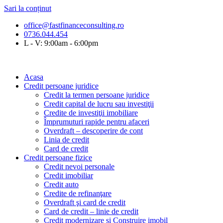
Sari la conținut
office@fastfinanceconsulting.ro
0736.044.454
L - V: 9:00am - 6:00pm
Acasa
Credit persoane juridice
Credit la termen persoane juridice
Credit capital de lucru sau investiţii
Credite de investiţii imobiliare
Împrumuturi rapide pentru afaceri
Overdraft – descoperire de cont
Linia de credit
Card de credit
Credit persoane fizice
Credit nevoi personale
Credit imobiliar
Credit auto
Credite de refinanţare
Overdraft şi card de credit
Card de credit – linie de credit
Credit modernizare si Construire imobil